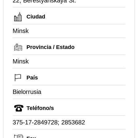
22, Berestyanskaya St.
Ciudad
Minsk
Provincia / Estado
Minsk
País
Bielorrusia
Teléfono/s
375-17-2849728; 2853682