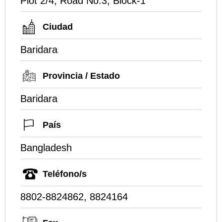
Plot 2/4, Road No.3, Block-1
Ciudad
Baridara
Provincia / Estado
Baridara
País
Bangladesh
Teléfono/s
8802-8824862, 8824164