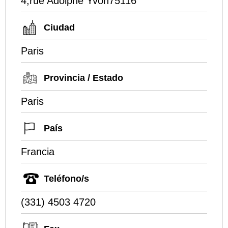
4,rue Adolphe Yvon75116
Ciudad
Paris
Provincia / Estado
Paris
País
Francia
Teléfono/s
(331) 4503 4720