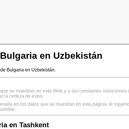
Bulgaria en Uzbekistán
e Bulgaria en Uzbekistán.
s que se muestran en esta Web y a las constantes variaciones 
 la certeza de estos.
omalía en los datos que se muestran en esta página, le rogamo
ponible.
ia en Tashkent