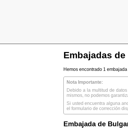
Embajadas de 
Hemos encontrado 1 embajada d
Nota Importante:
Debido a la multitud de dato
mismos, no podemos garantizar
Si usted encuentra alguna an
el formulario de corrección dis
Embajada de Bulgar