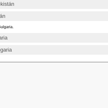
kistán
tán
ulgaria.
aria
lgaria