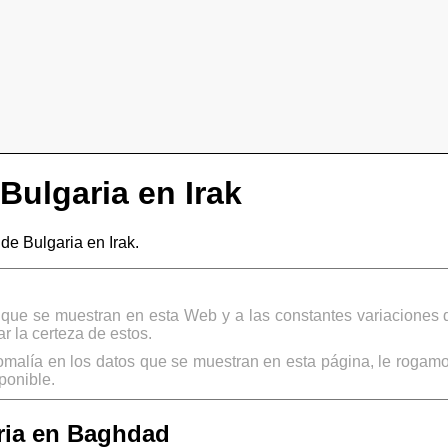
ulgaria en Irak
e Bulgaria en Irak.
s que se muestran en esta Web y a las constantes variaciones 
 la certeza de estos.
omalía en los datos que se muestran en esta página, le rogamo
ponible.
ria en Baghdad