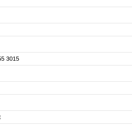
55 3015
t