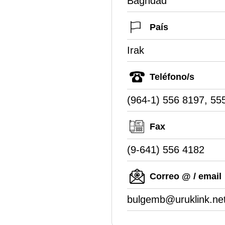
Baghdad
País
Irak
Teléfono/s
(964-1) 556 8197, 55
Fax
(9-641) 556 4182
Correo @ / email
bulgemb@uruklink.ne