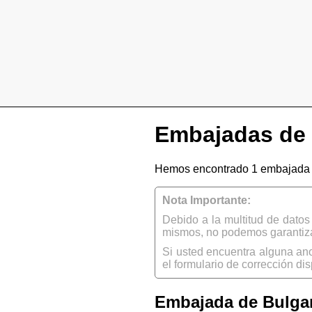
Embajadas de B
Hemos encontrado 1 embajada d
Nota Importante:
Debido a la multitud de dato
mismos, no podemos garantizar
Si usted encuentra alguna an
el formulario de corrección dis
Embajada de Bulga