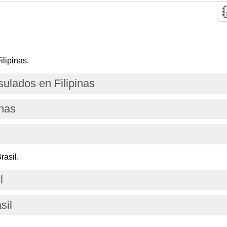
lipinas.
ulados en Filipinas
inas
rasil.
l
sil