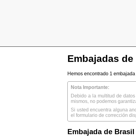
Embajadas de B
Hemos encontrado 1 embajada de
Nota Importante:
Debido a la multitud de dato
mismos, no podemos garantizar
Si usted encuentra alguna an
el formulario de corrección dis
Embajada de Brasil 