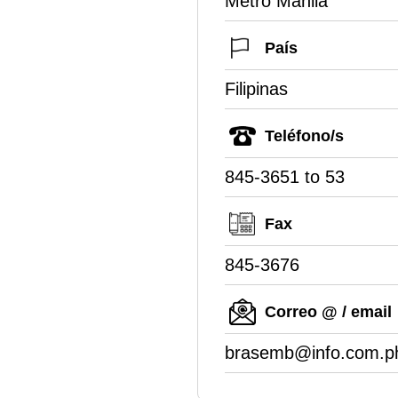
Metro Manila
País
Filipinas
Teléfono/s
845-3651 to 53
Fax
845-3676
Correo @ / email
brasemb@info.com.p