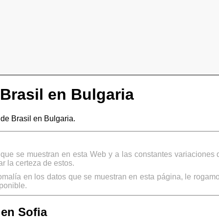
rasil en Bulgaria
e Brasil en Bulgaria.
s que se muestran en esta Web y a las constantes variaciones 
 la certeza de estos.
omalía en los datos que se muestran en esta página, le rogamo
ponible.
 en Sofia