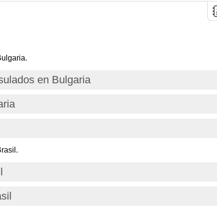
ulgaria.
ulados en Bulgaria
aria
rasil.
l
sil