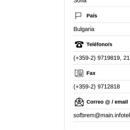
Sofia
País
Bulgaria
Teléfono/s
(+359-2) 9719819, 21
Fax
(+359-2) 9712818
Correo @ / email
sofbrem@main.infotel