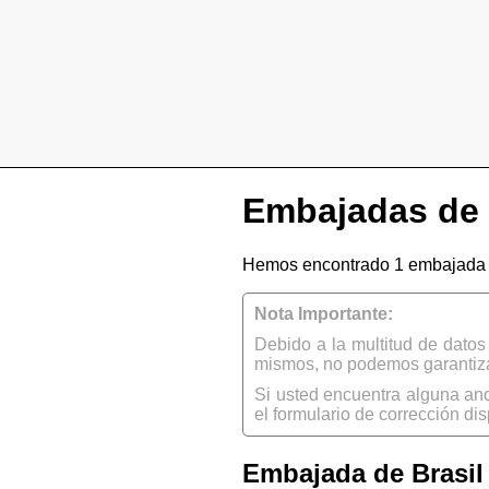
Embajadas de B
Hemos encontrado 1 embajada d
Nota Importante:
Debido a la multitud de dato
mismos, no podemos garantizar
Si usted encuentra alguna an
el formulario de corrección dis
Embajada de Brasil