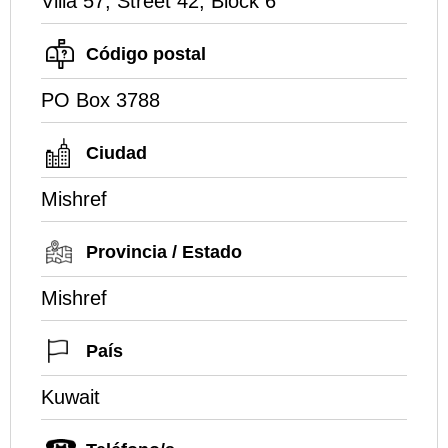
Villa 57, Street 42, Block 6
Código postal
PO Box 3788
Ciudad
Mishref
Provincia / Estado
Mishref
País
Kuwait