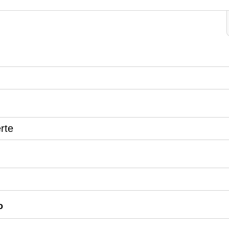
rte
o