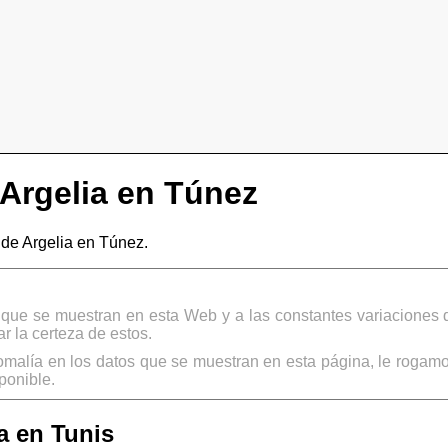
Argelia en Túnez
e Argelia en Túnez.
s que se muestran en esta Web y a las constantes variaciones 
 la certeza de estos.
omalía en los datos que se muestran en esta página, le rogamo
ponible.
a en Tunis