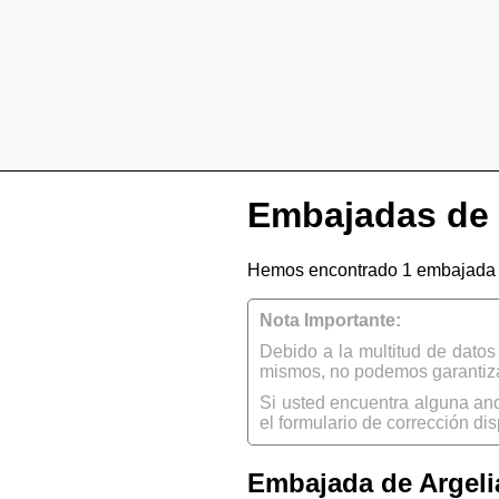
Embajadas de 
Hemos encontrado 1 embajada d
Nota Importante:
Debido a la multitud de dato
mismos, no podemos garantizar
Si usted encuentra alguna an
el formulario de corrección dis
Embajada de Argeli