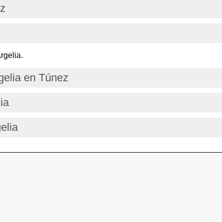
ez
rgelia.
gelia en Túnez
ia
elia