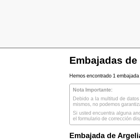
Embajadas de 
Hemos encontrado 1 embajada d
Nota Importante:
Debido a la multitud de dato
mismos, no podemos garantizar
Si usted encuentra alguna an
el formulario de corrección dis
Embajada de Argeli