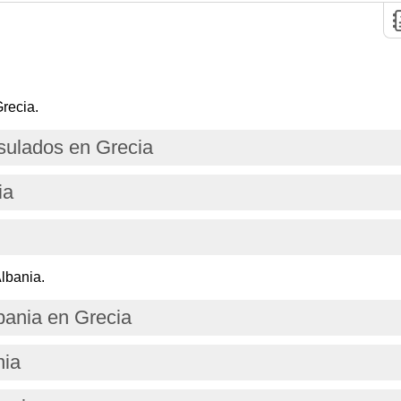
recia.
ulados en Grecia
ia
lbania.
bania en Grecia
nia