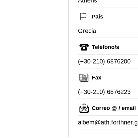
Athens
País
Grecia
Teléfono/s
(+30-210) 6876200
Fax
(+30-210) 6876223
Correo @ / email
albem@ath.forthner.g