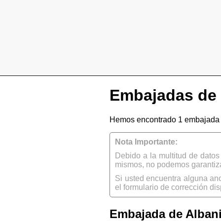
Embajadas de 
Hemos encontrado 1 embajada d
Nota Importante:
Debido a la multitud de dato
mismos, no podemos garantizar
Si usted encuentra alguna an
el formulario de corrección dis
Embajada de Albani