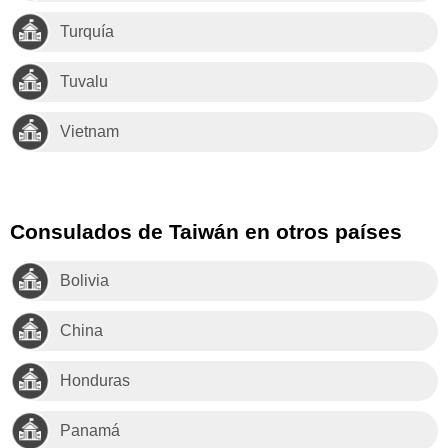
Turquía
Tuvalu
Vietnam
Consulados de Taiwán en otros países
Bolivia
China
Honduras
Panamá