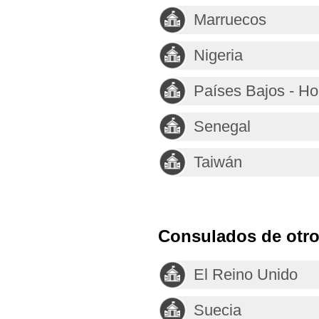
Marruecos
Nigeria
Países Bajos - H
Senegal
Taiwán
Consulados de otro
El Reino Unido
Suecia