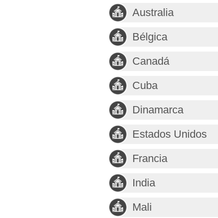
Australia
Bélgica
Canadá
Cuba
Dinamarca
Estados Unidos
Francia
India
Mali