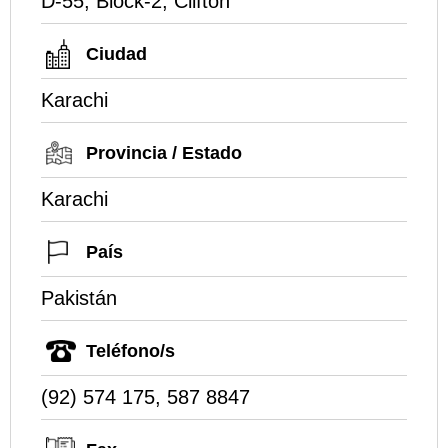
D-55, Block-2, Clifton
Ciudad
Karachi
Provincia / Estado
Karachi
País
Pakistán
Teléfono/s
(92) 574 175, 587 8847