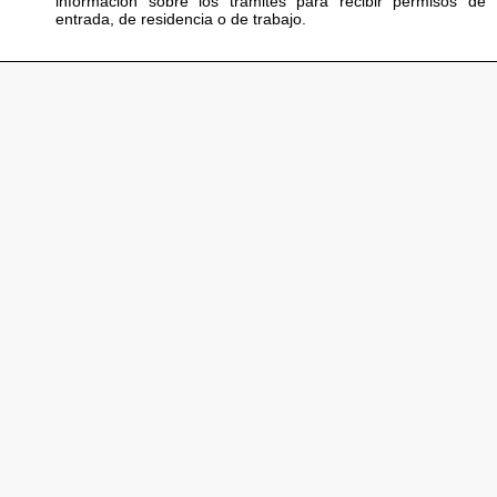
información sobre los trámites para recibir permisos de
entrada, de residencia o de trabajo.