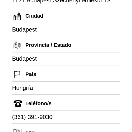
1121 Budapest Szechenyi emlekut 13
Ciudad
Budapest
Provincia / Estado
Budapest
País
Hungría
Teléfono/s
(361) 391-9030