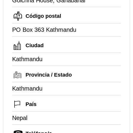
Golchha House, Ganabahal
Código postal
PO Box 363 Kathmandu
Ciudad
Kathmandu
Provincia / Estado
Kathmandu
País
Nepal