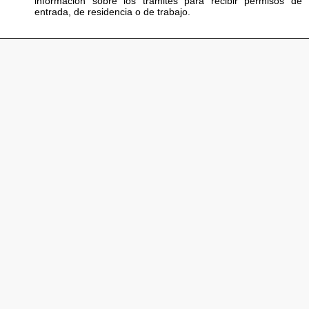
información sobre los trámites para recibir permisos de
entrada, de residencia o de trabajo.