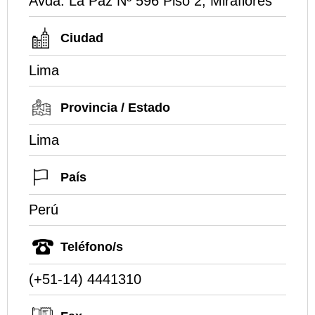
Avda. La Paz Nº 596 Piso 2, Miraflores
Ciudad
Lima
Provincia / Estado
Lima
País
Perú
Teléfono/s
(+51-14) 4441310