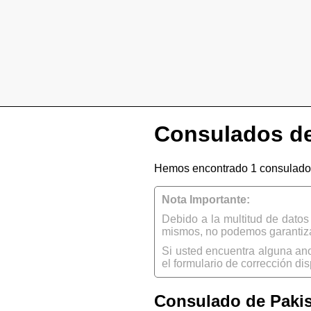
Consulados de
Hemos encontrado 1 consulado
Nota Importante:
Debido a la multitud de dato
mismos, no podemos garantizar
Si usted encuentra alguna an
el formulario de corrección dis
Consulado de Paki