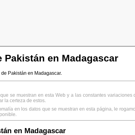
 Pakistán en Madagascar
 de Pakistán en Madagascar.
s que se muestran en esta Web y a las constantes variaciones 
 la certeza de estos.
omalía en los datos que se muestran en esta página, le rogamo
ponible.
stán en Madagascar