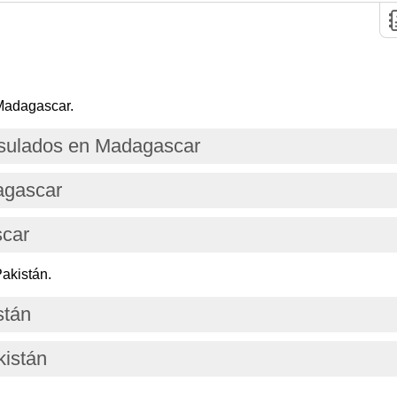
Madagascar.
sulados en Madagascar
agascar
car
akistán.
stán
kistán