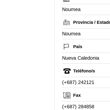
Noumea
Provincia / Estad
Noumea
País
Nueva Caledonia
Teléfono/s
(+687) 242121
Fax
(+687) 284858