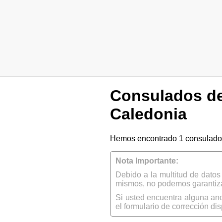
Consulados de
Caledonia
Hemos encontrado 1 consulado 
Nota Importante:
Debido a la multitud de dato
mismos, no podemos garantizar
Si usted encuentra alguna an
el formulario de corrección dis