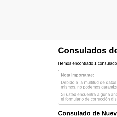
Consulados de
Hemos encontrado 1 consulado
Nota Importante:
Debido a la multitud de dato
mismos, no podemos garantizar
Si usted encuentra alguna an
el formulario de corrección dis
Consulado de Nueva