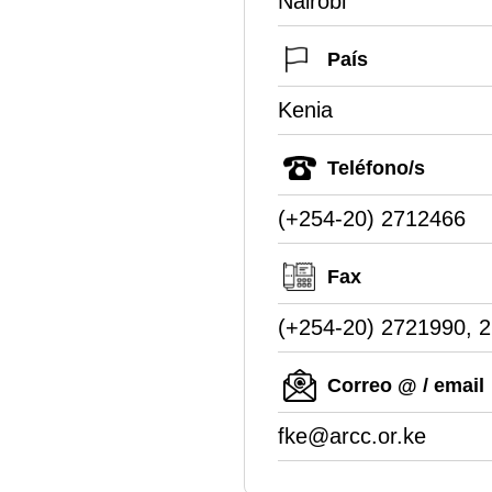
Nairobi
País
Kenia
Teléfono/s
(+254-20) 2712466
Fax
(+254-20) 2721990, 
Correo @ / email
fke@arcc.or.ke