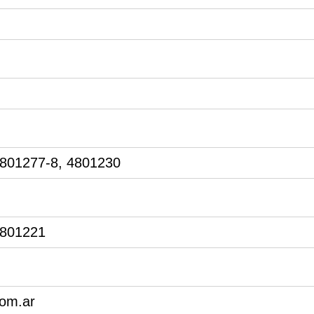
4801277-8, 4801230
4801221
com.ar