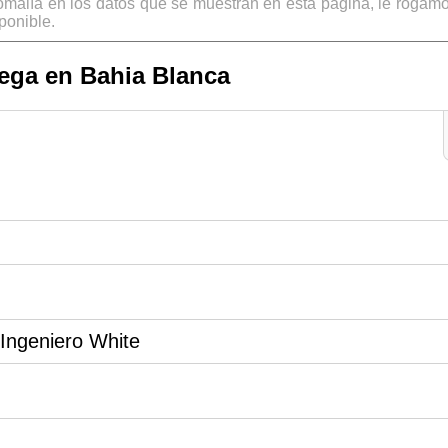
omalía en los datos que se muestran en esta página, le rogamo
ponible.
ega en Bahia Blanca
 Ingeniero White