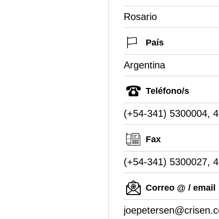
Rosario
País
Argentina
Teléfono/s
(+54-341) 5300004, 
Fax
(+54-341) 5300027, 
Correo @ / email
joepetersen@crisen.