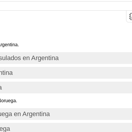
rgentina.
ulados en Argentina
ntina
a
Noruega.
ega en Argentina
uega