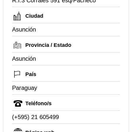
R.I.3 Corrales 591 esq/Pacheco
Ciudad
Asunción
Provincia / Estado
Asunción
País
Paraguay
Teléfono/s
(+595) 21 605499