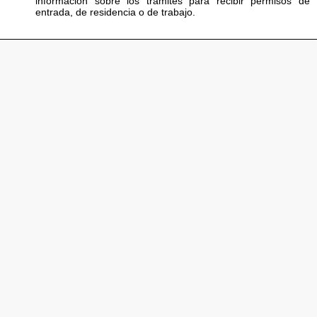
información sobre los trámites para recibir permisos de
entrada, de residencia o de trabajo.