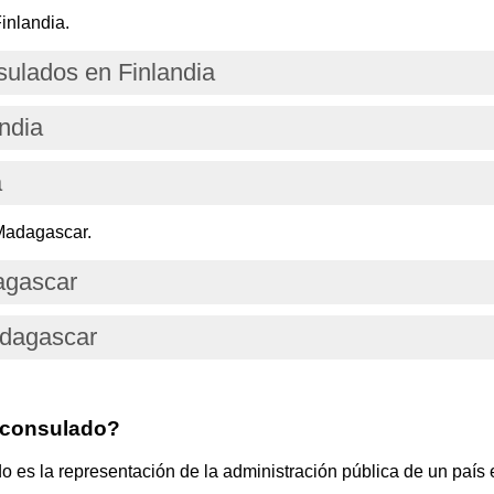
inlandia.
ulados en Finlandia
ndia
a
Madagascar.
agascar
adagascar
 consulado?
s la representación de la administración pública de un país e