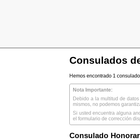
Consulados de
Hemos encontrado 1 consulado
Nota Importante:
Debido a la multitud de dato
mismos, no podemos garantizar
Si usted encuentra alguna an
el formulario de corrección dis
Consulado Honorari