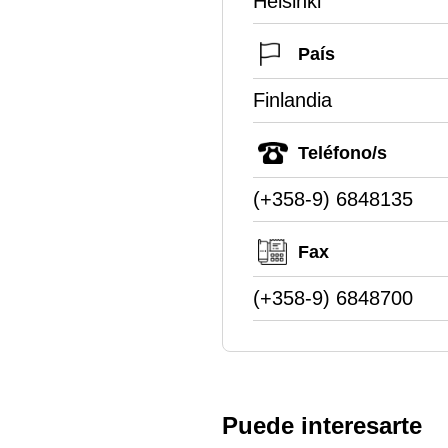
Helsinki
País
Finlandia
Teléfono/s
(+358-9) 6848135
Fax
(+358-9) 6848700
Puede interesarte