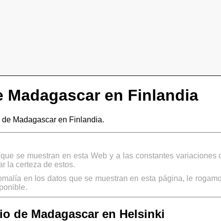
 Madagascar en Finlandia
 de Madagascar en Finlandia.
s que se muestran en esta Web y a las constantes variaciones 
 la certeza de estos.
omalía en los datos que se muestran en esta página, le rogamo
ponible.
o de Madagascar en Helsinki