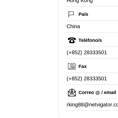
Hong Kong
País
China
Teléfono/s
(+852) 28333501
Fax
(+852) 28333501
Correo @ / email
rking88@netvigator.