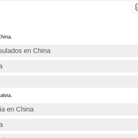
China.
ulados en China
a
atvia.
ia en China
a