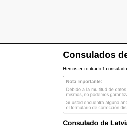
Consulados de
Hemos encontrado 1 consulado 
Nota Importante:
Debido a la multitud de dato
mismos, no podemos garantizar
Si usted encuentra alguna an
el formulario de corrección dis
Consulado de Latvi