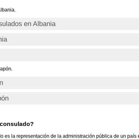
lbania.
ulados en Albania
nia
Japón.
n
pón
 consulado?
s la representación de la administración pública de un país e