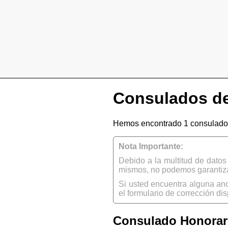
Consulados de
Hemos encontrado 1 consulado 
Nota Importante:
Debido a la multitud de dato
mismos, no podemos garantizar
Si usted encuentra alguna an
el formulario de corrección dis
Consulado Honorari