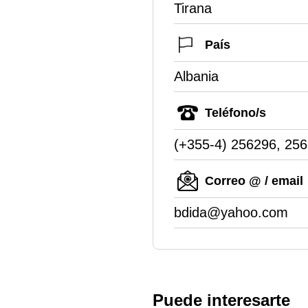
Tirana
País
Albania
Teléfono/s
(+355-4) 256296, 25
Correo @ / email
bdida@yahoo.com
Puede interesarte