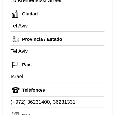
10 Kremenetski Street
Ciudad
Tel Aviv
Provincia / Estado
Tel Aviv
País
Israel
Teléfono/s
(+972) 36231400, 36231331