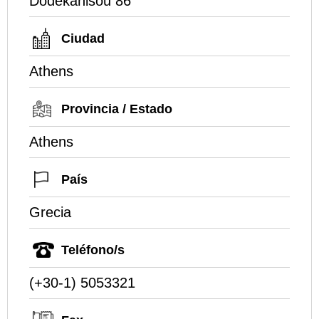
Dodekanisou 86
Ciudad
Athens
Provincia / Estado
Athens
País
Grecia
Teléfono/s
(+30-1) 5053321