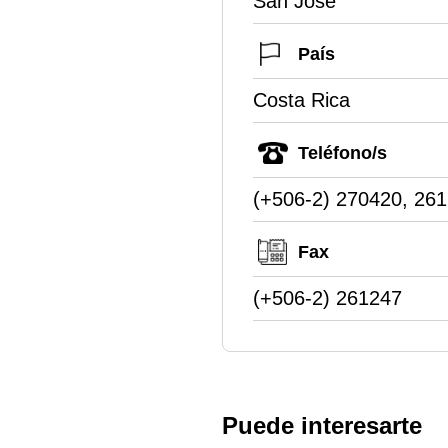
San Jose
País
Costa Rica
Teléfono/s
(+506-2) 270420, 26
Fax
(+506-2) 261247
Puede interesarte