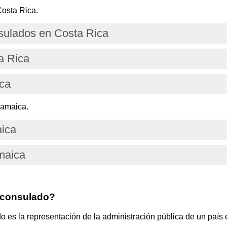
osta Rica.
ulados en Costa Rica
a Rica
ica
Jamaica.
aica
maica
 consulado?
s la representación de la administración pública de un país e