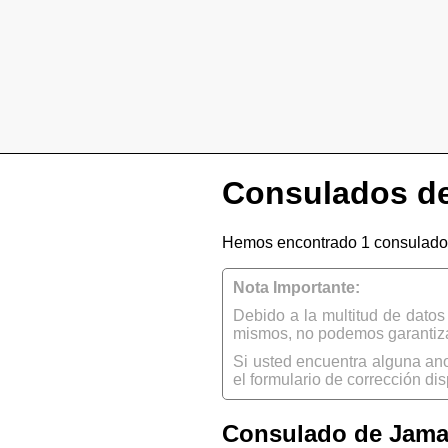
Consulados de
Hemos encontrado 1 consulado
Nota Importante:
Debido a la multitud de dato
mismos, no podemos garantizar
Si usted encuentra alguna an
el formulario de corrección dis
Consulado de Jama