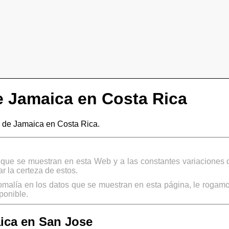
 Jamaica en Costa Rica
 de Jamaica en Costa Rica.
s que se muestran en esta Web y a las constantes variaciones 
 la certeza de estos.
omalía en los datos que se muestran en esta página, le rogamo
ponible.
ica en San Jose