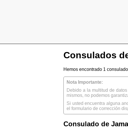
Consulados de
Hemos encontrado 1 consulado 
Nota Importante:
Debido a la multitud de dato
mismos, no podemos garantizar
Si usted encuentra alguna an
el formulario de corrección dis
Consulado de Jamai