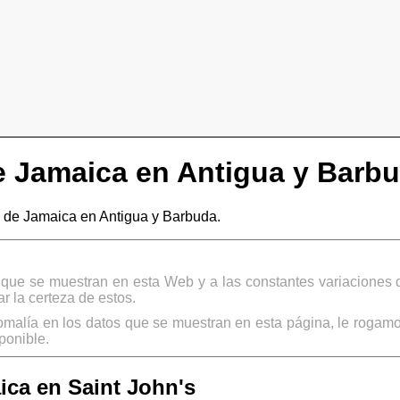
 Jamaica en Antigua y Barb
de Jamaica en Antigua y Barbuda.
s que se muestran en esta Web y a las constantes variaciones 
 la certeza de estos.
omalía en los datos que se muestran en esta página, le rogamo
ponible.
ca en Saint John's