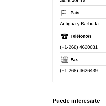
Saint John's
País
Antigua y Barbuda
Teléfono/s
(+1-268) 4620031
Fax
(+1-268) 4626439
Puede interesarte