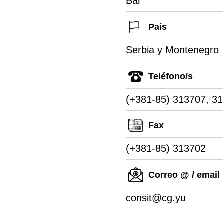
Bar
País
Serbia y Montenegro
Teléfono/s
(+381-85) 313707, 3
Fax
(+381-85) 313702
Correo @ / email
consit@cg.yu