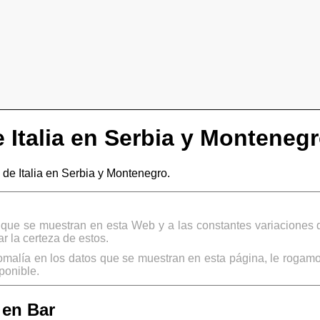
Italia en Serbia y Monteneg
e Italia en Serbia y Montenegro.
s que se muestran en esta Web y a las constantes variaciones 
 la certeza de estos.
omalía en los datos que se muestran en esta página, le rogamo
ponible.
 en Bar