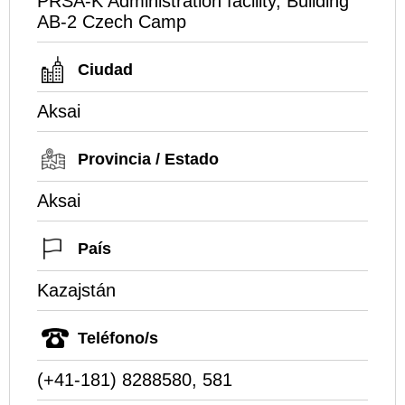
PRSA-K Administration facility, Building
AB-2 Czech Camp
Ciudad
Aksai
Provincia / Estado
Aksai
País
Kazajstán
Teléfono/s
(+41-181) 8288580, 581