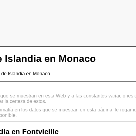
 Islandia en Monaco
de Islandia en Monaco.
s que se muestran en esta Web y a las constantes variaciones 
 la certeza de estos.
omalía en los datos que se muestran en esta página, le rogamo
ponible.
ia en Fontvieille