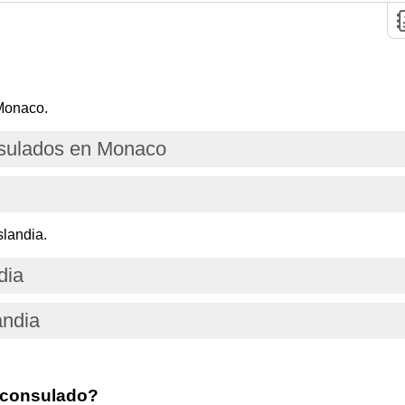
Monaco.
sulados en Monaco
slandia.
dia
andia
 consulado?