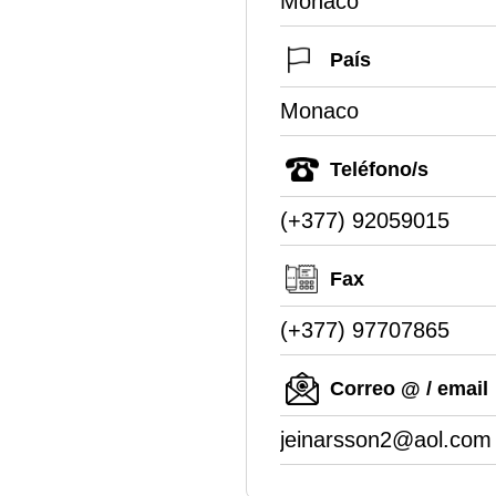
Monaco
País
Monaco
Teléfono/s
(+377) 92059015
Fax
(+377) 97707865
Correo @ / email
jeinarsson2@aol.com