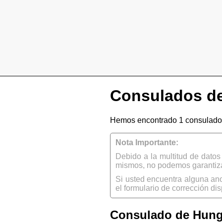
Consulados de
Hemos encontrado 1 consulado
Nota Importante:
Debido a la multitud de dato
mismos, no podemos garantizar
Si usted encuentra alguna an
el formulario de corrección dis
Consulado de Hung