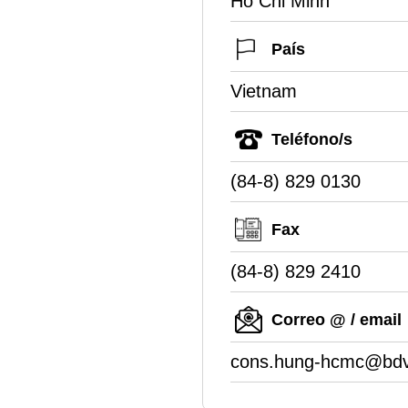
Ho Chi Minh
País
Vietnam
Teléfono/s
(84-8) 829 0130
Fax
(84-8) 829 2410
Correo @ / email
cons.hung-hcmc@bdv