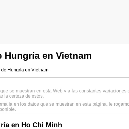
 Hungría en Vietnam
 de Hungría en Vietnam.
s que se muestran en esta Web y a las constantes variaciones 
 la certeza de estos.
omalía en los datos que se muestran en esta página, le rogamo
ponible.
ría en Ho Chi Minh