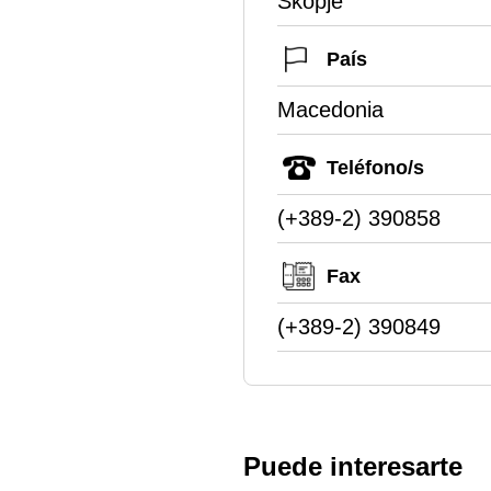
Skopje
País
Macedonia
Teléfono/s
(+389-2) 390858
Fax
(+389-2) 390849
Puede interesarte