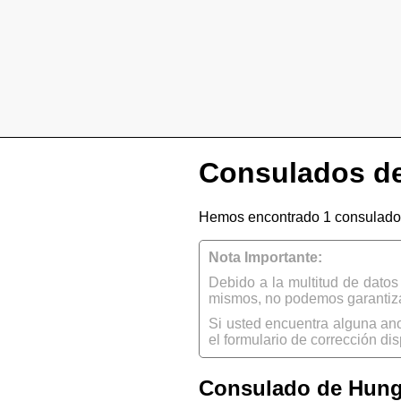
Consulados de
Hemos encontrado 1 consulado
Nota Importante:
Debido a la multitud de dato
mismos, no podemos garantizar
Si usted encuentra alguna an
el formulario de corrección dis
Consulado de Hung