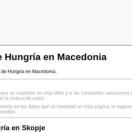
 Hungría en Macedonia
 de Hungría en Macedonia.
s que se muestran en esta Web y a las constantes variaciones 
 la certeza de estos.
omalía en los datos que se muestran en esta página, le rogamo
ponible.
ría en Skopje