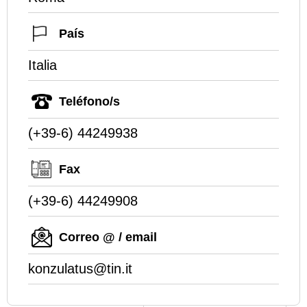
País
Italia
Teléfono/s
(+39-6) 44249938
Fax
(+39-6) 44249908
Correo @ / email
konzulatus@tin.it