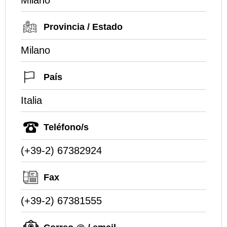
Milano
Provincia / Estado
Milano
País
Italia
Teléfono/s
(+39-2) 67382924
Fax
(+39-2) 67381555