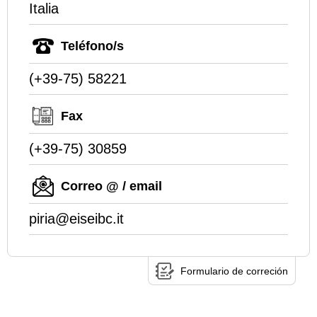
Italia
Teléfono/s
(+39-75) 58221
Fax
(+39-75) 30859
Correo @ / email
piria@eiseibc.it
Formulario de correción