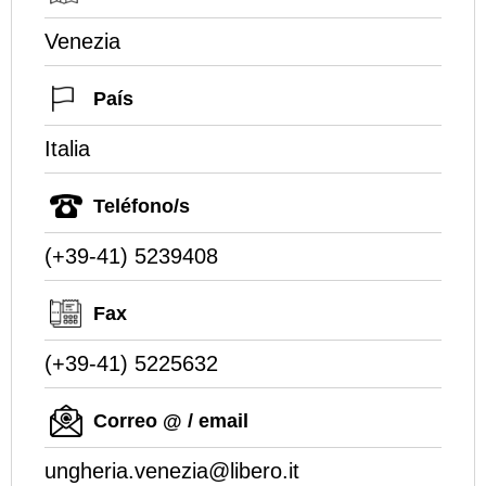
Venezia
País
Italia
Teléfono/s
(+39-41) 5239408
Fax
(+39-41) 5225632
Correo @ / email
ungheria.venezia@libero.it