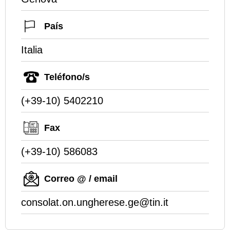
País
Italia
Teléfono/s
(+39-10) 5402210
Fax
(+39-10) 586083
Correo @ / email
consolat.on.ungherese.ge@tin.it