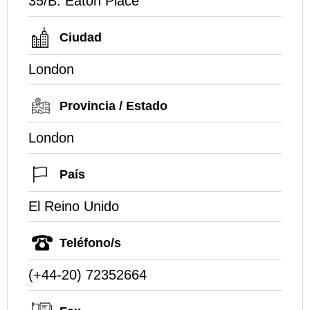
35/B. Eaton Place
Ciudad
London
Provincia / Estado
London
País
El Reino Unido
Teléfono/s
(+44-20) 72352664