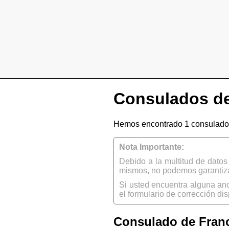
Consulados de
Hemos encontrado 1 consulado 
Nota Importante:
Debido a la multitud de dato
mismos, no podemos garantizar
Si usted encuentra alguna an
el formulario de corrección dis
Consulado de Franc