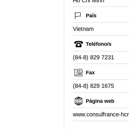
Ho Chi Minh
País
Vietnam
Teléfono/s
(84-8) 829 7231
Fax
(84-8) 829 1675
Página web
www.consulfrance-hc