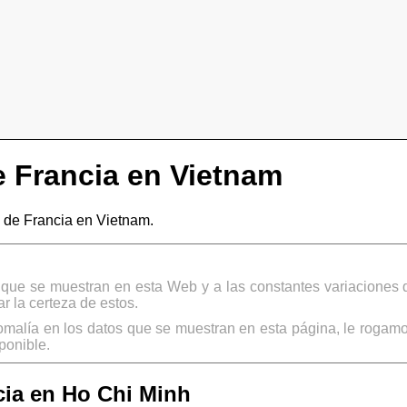
 Francia en Vietnam
de Francia en Vietnam.
s que se muestran en esta Web y a las constantes variaciones 
 la certeza de estos.
omalía en los datos que se muestran en esta página, le rogamo
ponible.
ia en Ho Chi Minh