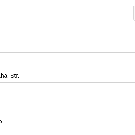
ai Str.
o