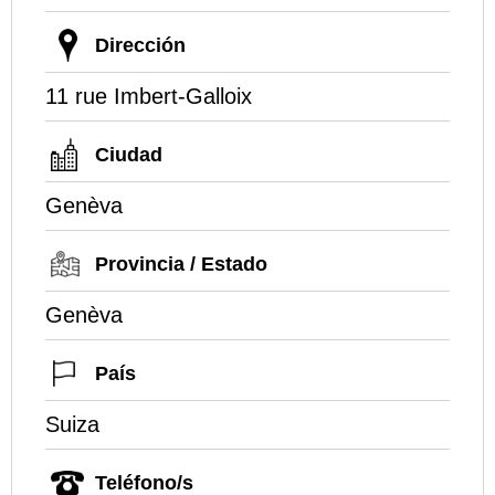
Dirección
11 rue Imbert-Galloix
Ciudad
Genèva
Provincia / Estado
Genèva
País
Suiza
Teléfono/s