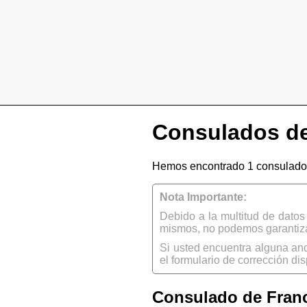
Consulados de
Hemos encontrado 1 consulado
Nota Importante:
Debido a la multitud de dato
mismos, no podemos garantizar
Si usted encuentra alguna an
el formulario de corrección dis
Consulado de Fran