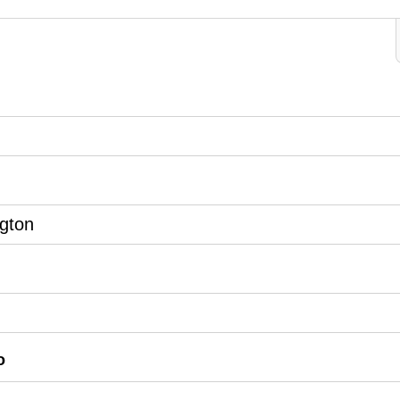
gton
o