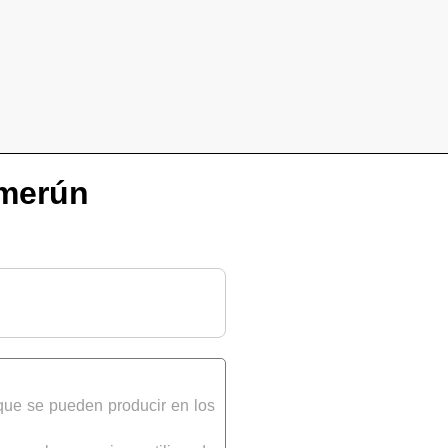
amerún
que se pueden producir en los