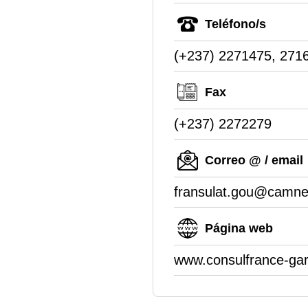
Teléfono/s
(+237) 2271475, 271
Fax
(+237) 2272279
Correo @ / email
fransulat.gou@camne
Página web
www.consulfrance-ga