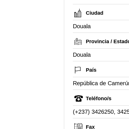
Ciudad
Douala
Provincia / Estad
Douala
País
República de Camerú
Teléfono/s
(+237) 3426250, 342
Fax