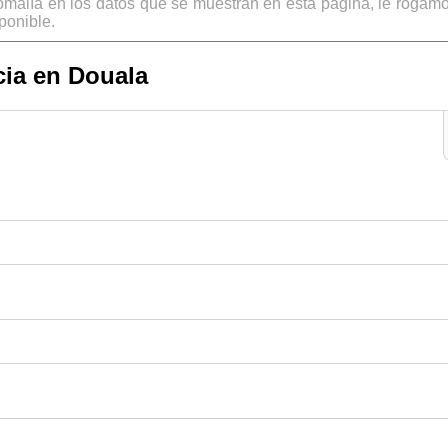
omalía en los datos que se muestran en esta página, le rogamo
ponible.
ia en Douala