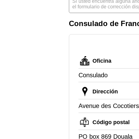
Si usted encuentra alguna an
el formulario de corrección dis
Consulado de Franc
Oficina
Consulado
Dirección
Avenue des Cocotiers
Código postal
PO box 869 Douala