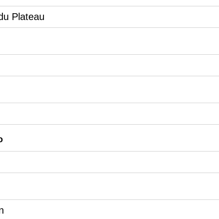
du Plateau
o
n