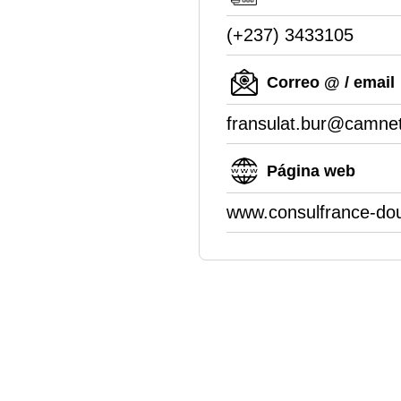
(+237) 3433105
Correo @ / email
fransulat.bur@camne
Página web
www.consulfrance-dou