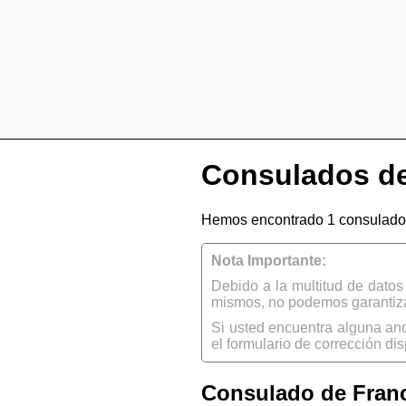
Consulados de
Hemos encontrado 1 consulado 
Nota Importante:
Debido a la multitud de dato
mismos, no podemos garantizar
Si usted encuentra alguna an
el formulario de corrección dis
Consulado de Franc