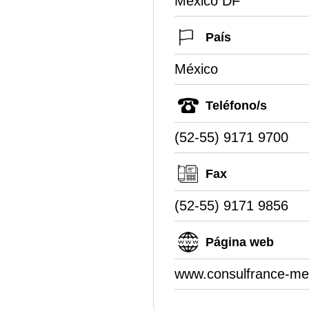
Mexico DF
País
México
Teléfono/s
(52-55) 9171 9700
Fax
(52-55) 9171 9856
Página web
www.consulfrance-me