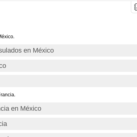
México.
ulados en México
co
rancia.
cia en México
cia