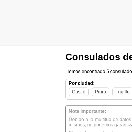
Consulados de
Hemos encontrado 5 consulados
Por ciudad:
Cusco
Piura
Trujillo
Nota Importante:
Debido a la multitud de dato
mismos, no podemos garantizar