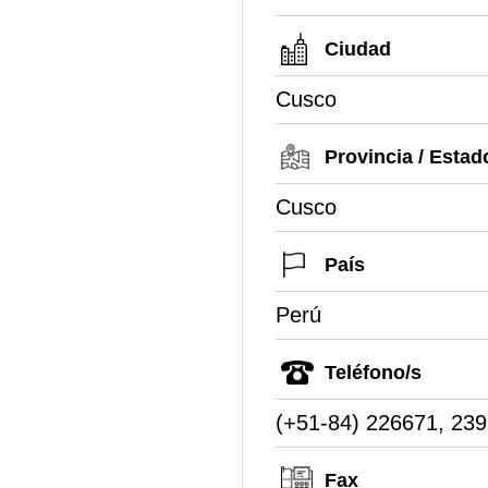
Ciudad
Cusco
Provincia / Estad
Cusco
País
Perú
Teléfono/s
(+51-84) 226671, 23
Fax