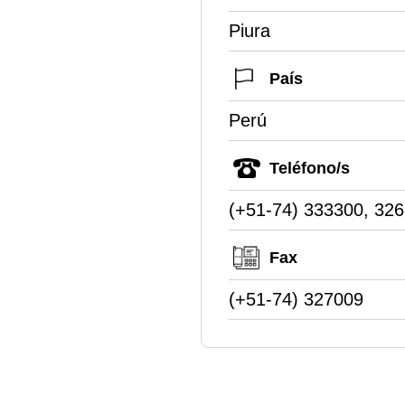
Piura
País
Perú
Teléfono/s
(+51-74) 333300, 32
Fax
(+51-74) 327009