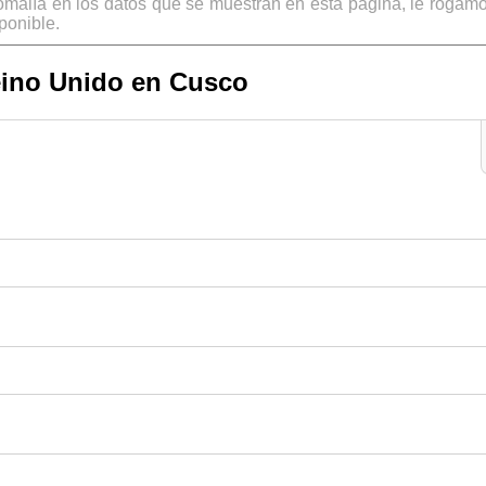
omalía en los datos que se muestran en esta página, le rogamo
ponible.
eino Unido en Cusco