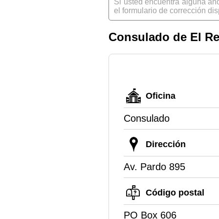
Si usted encuentra alguna an
el formulario de corrección dis
Consulado de El R
Oficina
Consulado
Dirección
Av. Pardo 895
Código postal
PO Box 606