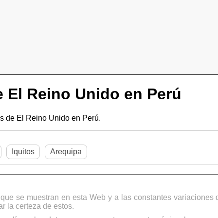
 El Reino Unido en Perú
 de El Reino Unido en Perú.
Iquitos
Arequipa
s que se muestran en esta Web y a las constantes variaciones 
 la certeza de estos.