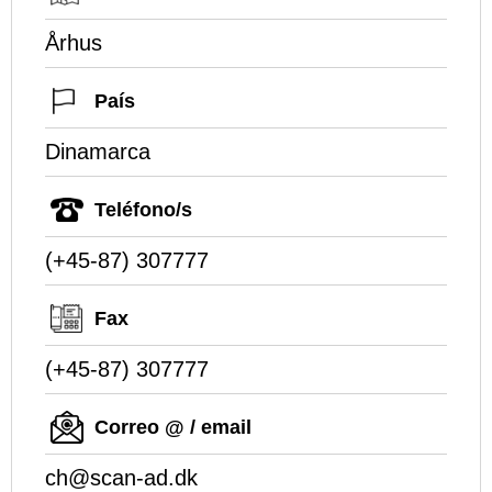
Århus
País
Dinamarca
Teléfono/s
(+45-87) 307777
Fax
(+45-87) 307777
Correo @ / email
ch@scan-ad.dk