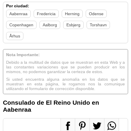
Por ciudad:
Aabenraa
Fredericia
Herning
Odense
Copenhagen
Aalborg
Esbjerg
Torshavn
Århus
Nota Importante:
Debido a la multitud de datos que se muestran en esta Web y a
las constantes variaciones que se pueden producir en los
mismos, no podemos garantizar la certeza de estos.
Si usted encuentra alguna anomalía en los datos que se
muestran en esta página, le rogamos nos la comunique
utilizando el formulario de corrección disponible.
Consulado de El Reino Unido en
Aabenraa