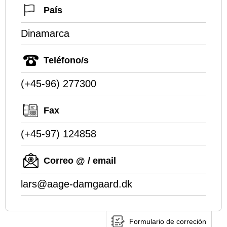
País
Dinamarca
Teléfono/s
(+45-96) 277300
Fax
(+45-97) 124858
Correo @ / email
lars@aage-damgaard.dk
Formulario de correción