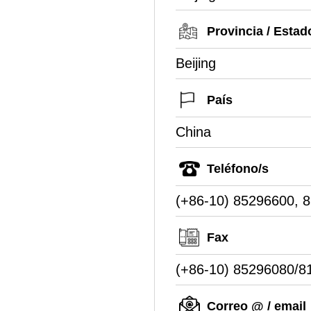
Provincia / Estad
Beijing
País
China
Teléfono/s
(+86-10) 85296600, 
Fax
(+86-10) 85296080/8
Correo @ / email