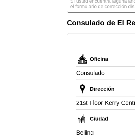
Si usted encuentra alguna an
el formulario de corrección dis
Consulado de El Re
Oficina
Consulado
Dirección
21st Floor Kerry Cen
Ciudad
Beijing