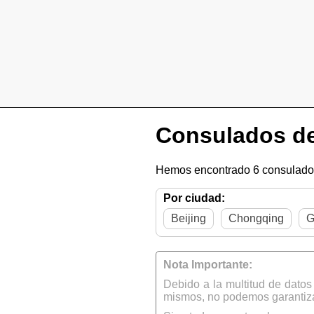
Consulados de
Hemos encontrado 6 consulados
Por ciudad:
Beijing
Chongqing
G
Nota Importante:
Debido a la multitud de dato
mismos, no podemos garantizar