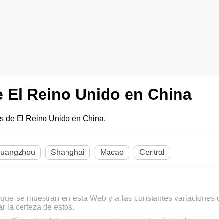
 El Reino Unido en China
 de El Reino Unido en China.
uangzhou
Shanghai
Macao
Central
s que se muestran en esta Web y a las constantes variaciones 
 la certeza de estos.