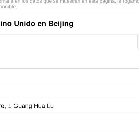
omalía en los datos que se muestran en esta página, le rogamo
ponible.
ino Unido en Beijing
tre, 1 Guang Hua Lu