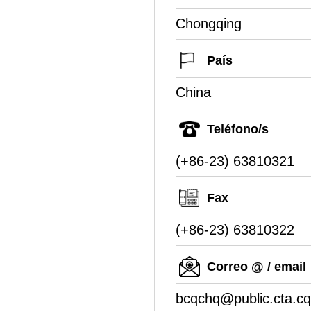
Chongqing
País
China
Teléfono/s
(+86-23) 63810321
Fax
(+86-23) 63810322
Correo @ / email
bcqchq@public.cta.cq