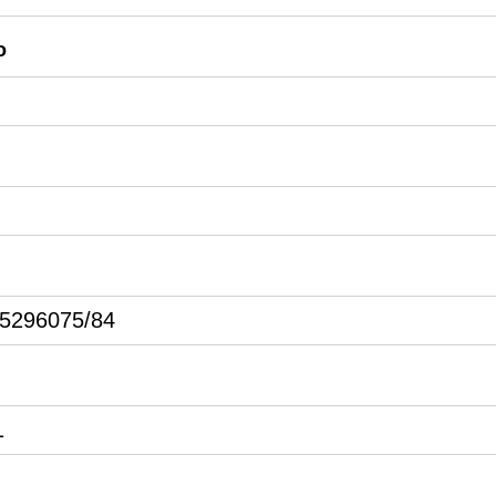
o
85296075/84
1