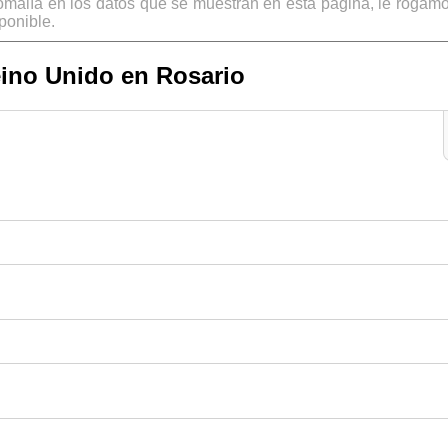
omalía en los datos que se muestran en esta página, le rogamo
ponible.
ino Unido en Rosario