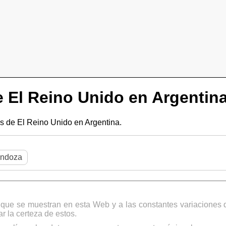
 El Reino Unido en Argentin
 de El Reino Unido en Argentina.
ndoza
s que se muestran en esta Web y a las constantes variaciones 
 la certeza de estos.