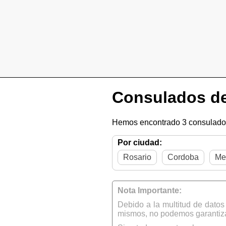
Consulados de
Hemos encontrado 3 consulados
Por ciudad:
Rosario
Cordoba
Me
Nota Importante:
Debido a la multitud de dato
mismos, no podemos garantizar