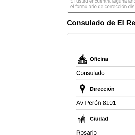
Si usted encuentra alguna an
el formulario de corrección dis
Consulado de El Re
Oficina
Consulado
Dirección
Av Perón 8101
Ciudad
Rosario