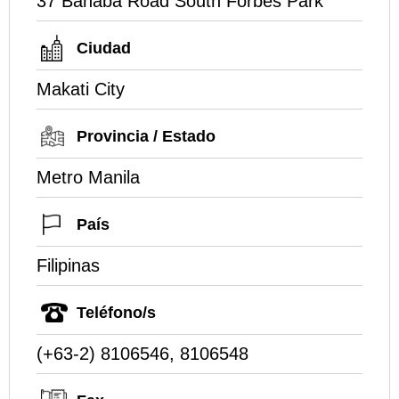
37 Banaba Road South Forbes Park
Ciudad
Makati City
Provincia / Estado
Metro Manila
País
Filipinas
Teléfono/s
(+63-2) 8106546, 8106548