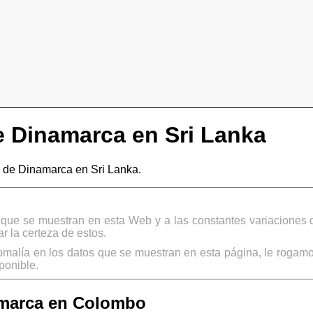
 Dinamarca en Sri Lanka
de Dinamarca en Sri Lanka.
s que se muestran en esta Web y a las constantes variaciones 
 la certeza de estos.
omalía en los datos que se muestran en esta página, le rogamo
ponible.
marca en Colombo