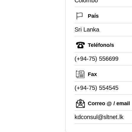
Colombo
País
Sri Lanka
Teléfono/s
(+94-75) 556699
Fax
(+94-75) 554545
Correo @ / email
kdconsul@sltnet.lk