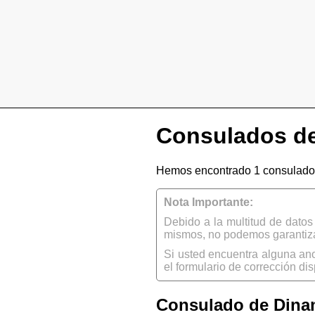
Consulados de
Hemos encontrado 1 consulado 
Nota Importante:
Debido a la multitud de dato
mismos, no podemos garantizar
Si usted encuentra alguna an
el formulario de corrección dis
Consulado de Dina