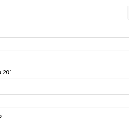
o 201
o