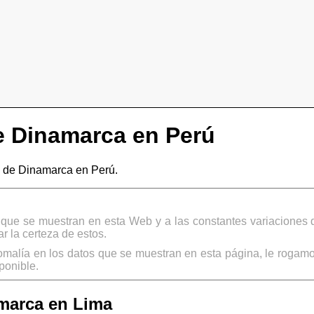
 Dinamarca en Perú
 de Dinamarca en Perú.
s que se muestran en esta Web y a las constantes variaciones 
 la certeza de estos.
omalía en los datos que se muestran en esta página, le rogamo
ponible.
marca en Lima