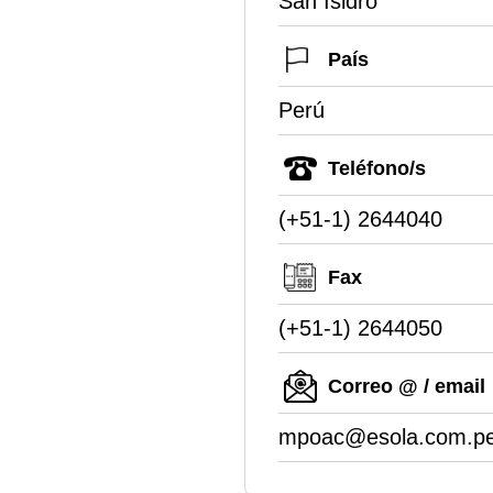
San Isidro
País
Perú
Teléfono/s
(+51-1) 2644040
Fax
(+51-1) 2644050
Correo @ / email
mpoac@esola.com.p