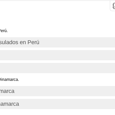
erú.
ulados en Perú
Dinamarca.
amarca
inamarca