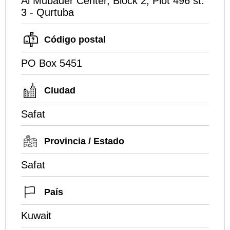
Al Mubader Center, Block 2, Plot 496 st.
3 - Qurtuba
Código postal
PO Box 5451
Ciudad
Safat
Provincia / Estado
Safat
País
Kuwait