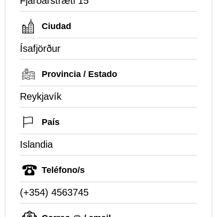
Fjarðarstræti 15
Ciudad
Ísafjörður
Provincia / Estado
Reykjavík
País
Islandia
Teléfono/s
(+354) 4563745