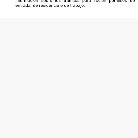
información sobre los trámites para recibir permisos de
entrada, de residencia o de trabajo.